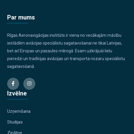
Par mums
Rīgas Aeronavigācijas institūts ir viena no vecākajām mācību
iestādēm aviācijas speciālistu sagatavošanai ne tikai Latvijas,
bet arī Eiropas un pasaules mērogā. Esam uzkrājuši lielu
pieredzi un tradīcijas aviācijas un transporta nozaru speciālistu
sagatavošanā.
Izvēlne
Uzņemšana
Studijas
Zinātne