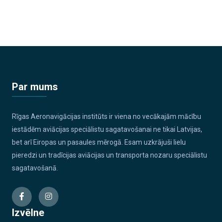
Par mums
Rīgas Aeronavigācijas institūts ir viena no vecākajām mācību
iestādēm aviācijas speciālistu sagatavošanai ne tikai Latvijas,
bet arī Eiropas un pasaules mērogā. Esam uzkrājuši lielu
pieredzi un tradīcijas aviācijas un transporta nozaru speciālistu
sagatavošanā.
Izvēlne