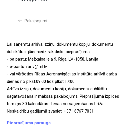
Pakalpojumi
Lai saņemtu arhīva izziņu, dokumentu kopiju, dokumentu
dublikātu ir jāiesniedz rakstisks pieprasījums:
- pa pastu: Mežkalna iela 9, Rīga, LV-1058, Latvija
- e-pastu: rai.lv@ml.lv
- vai vēršoties Rīgas Aeronavigācijas Institūta arhīvā darba
dienās no plkst.09:00 līdz plkst.17:00
Arhīva izziņu, dokumentu kopiju, dokumentu dublikātu
sagatavošana ir maksas pakalpojums. Pieprasījuma izpildes
termiņš 30 kalendāras dienas no saņemšanas brīža.
Neskaidrību gadījumā zvaniet: +371 6767 7831
Pieprasījuma paraugs