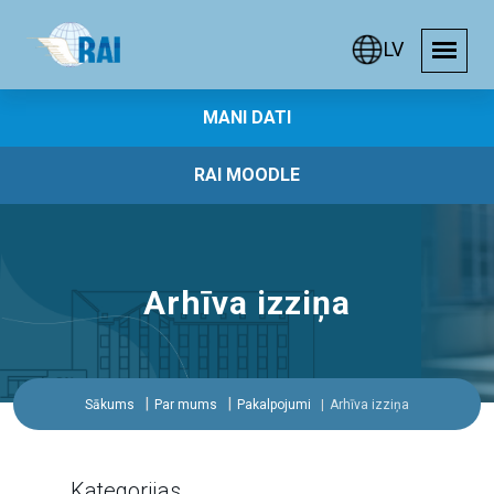
LV
MANI DATI
RAI MOODLE
Arhīva izziņa
Sākums
Par mums
Pakalpojumi
Arhīva izziņa
Kategorijas