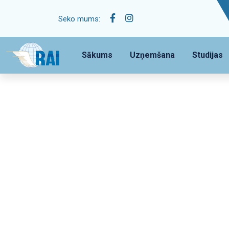
Seko mums:
Sākums
Uzņemšana
Studijas