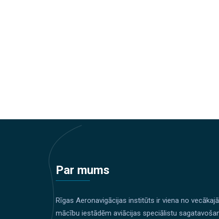
Par mums
Rīgas Aeronavigācijas institūts ir viena no vecākaj
mācību iestādēm aviācijas speciālistu sagatavoša