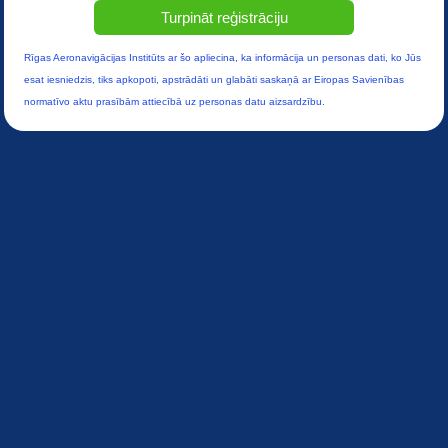
Turpināt reģistrāciju
Rīgas Aeronavigācijas Institūts ar šo apliecina, ka informācija un personas dati, ko Jūs
esat iesniedzis, tiks apkopoti, apstrādāti un glabāti saskaņā ar Eiropas Savienības
normatīvo aktu prasībām attiecībā uz personas datu aizsardzību.