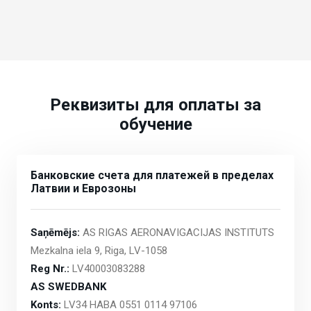
Реквизиты для оплаты за
обучение
Банковские счета для платежей в пределах
Латвии и Еврозоны
Saņēmējs:
AS RIGAS AERONAVIGACIJAS INSTITUTS
Mezkalna iela 9, Riga, LV-1058
Reg Nr.:
LV40003083288
AS SWEDBANK
Konts:
LV34 HABA 0551 0114 97106