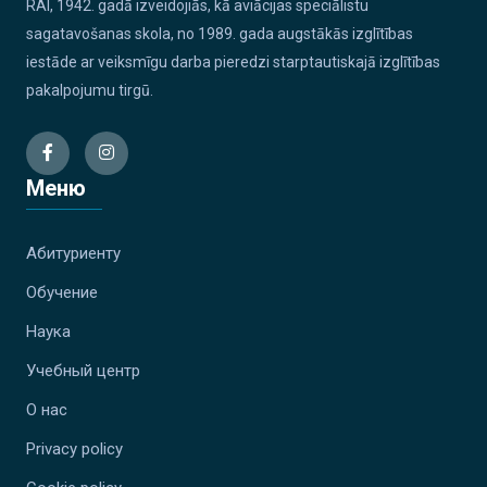
RAI, 1942. gadā izveidojiās, kā aviācijas speciālistu
sagatavošanas skola, no 1989. gada augstākās izglītības
iestāde ar veiksmīgu darba pieredzi starptautiskajā izglītības
pakalpojumu tirgū.
Меню
Абитуриенту
Обучение
Наука
Учебный центр
О нас
Privacy policy