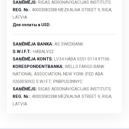
SAŅĒMĒJS:
RIGAS AERONAVIGACIJAS INSTITUTS
REG. Nr.:
40003083288 MEZKALNA STREET 9, RIGA,
LATVIA
Для оплаты в USD:
SAŅĒMĒJA BANKA:
AS SWEDBANK
S.W.I.F.T.:
HABALV22
SAŅĒMĒJA KONTS:
LV34 HABA 0551 0114 97106
KORESPONDENTBANKA:
WELLS FARGO BANK
NATIONAL ASSOCIATION, NEW YORK (FED ABA:
026005092) S.W.I.F.T.: PNBPUS3NNYC
SAŅĒMĒJS:
RIGAS AERONAVIGACIJAS INSTITUTS
REG. Nr.:
40003083288 MEZKALNA STREET 9, RIGA,
LATVIA