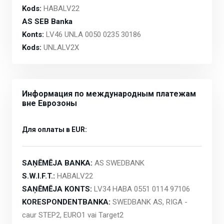
Kods:
HABALV22
AS SEB Banka
Konts:
LV46 UNLA 0050 0235 30186
Kods:
UNLALV2X
Информация по международным платежам
вне Еврозоны
Для оплаты в EUR:
SAŅĒMĒJA BANKA:
AS SWEDBANK
S.W.I.F.T.:
HABALV22
SAŅĒMĒJA KONTS:
LV34 HABA 0551 0114 97106
KORESPONDENTBANKA:
SWEDBANK AS, RIGA -
caur STEP2, EURO1 vai Target2