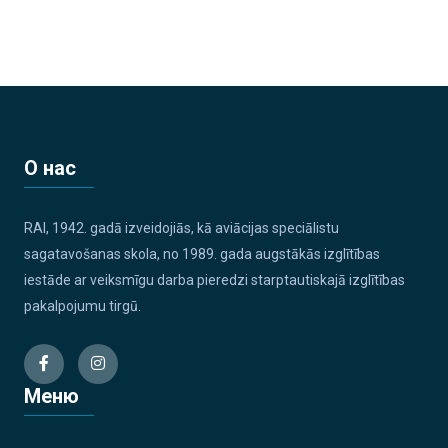
О нас
RAI, 1942. gadā izveidojiās, kā aviācijas speciālistu
sagatavošanas skola, no 1989. gada augstākās izglītības
iestāde ar veiksmīgu darba pieredzi starptautiskajā izglītības
pakalpojumu tirgū.
Меню