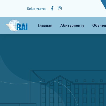
Seko mums:
Главная
Абитуриенту
Обучен