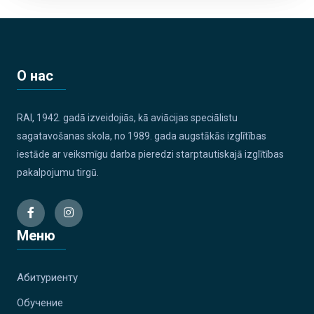
О нас
RAI, 1942. gadā izveidojiās, kā aviācijas speciālistu
sagatavošanas skola, no 1989. gada augstākās izglītības
iestāde ar veiksmīgu darba pieredzi starptautiskajā izglītības
pakalpojumu tirgū.
Меню
Абитуриенту
Обучение