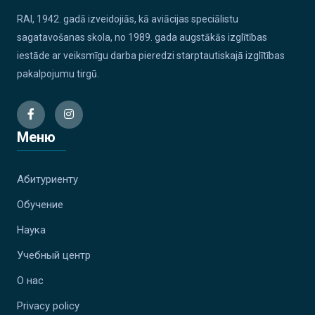
RAI, 1942. gadā izveidojiās, kā aviācijas speciālistu
sagatavošanas skola, no 1989. gada augstākās izglītības
iestāde ar veiksmīgu darba pieredzi starptautiskajā izglītības
pakalpojumu tirgū.
Меню
Абитуриенту
Обучение
Наука
Учебный центр
О нас
Privacy policy