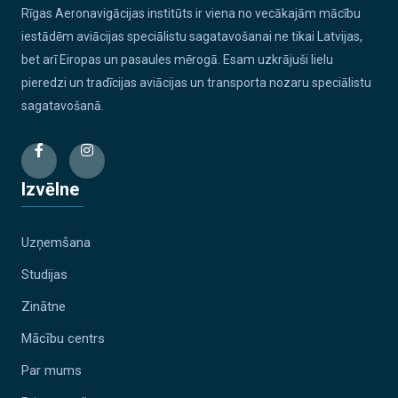
Rīgas Aeronavigācijas institūts ir viena no vecākajām mācību
iestādēm aviācijas speciālistu sagatavošanai ne tikai Latvijas,
bet arī Eiropas un pasaules mērogā. Esam uzkrājuši lielu
pieredzi un tradīcijas aviācijas un transporta nozaru speciālistu
sagatavošanā.
Izvēlne
Uzņemšana
Studijas
Zinātne
Mācību centrs
Par mums