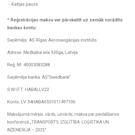
- Kafijas pauze.
*
Reģistrācijas maksu var pārskaitīt uz zemāk norādīto
bankas kontu:
Saņēmējs: AS Rīgas Aeronavigācijas institūts
Adrese: Mežkalna iela 9,Rīga, Latvija
Reģ. №: 40003083288
Saņēmēja banka: AS“Swedbank”
S.W.I.F.T: HABALLV22
Konts: LV 34HABA0551011497106
Maksājuma mērķis: vārds, uzvārds, maksa par piedalīšanos
konferencē „TRANSPORTS. IZGLĪTĪBA. LOĢISTIKA UN
INŽENIERIJA – 2025”.