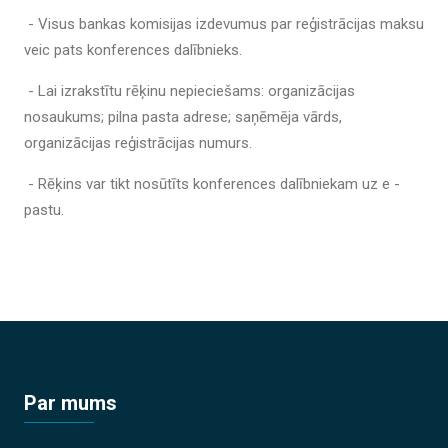
- Visus bankas komisijas izdevumus par reģistrācijas maksu
veic pats konferences dalībnieks.
- Lai izrakstītu rēķinu nepieciešams: organizācijas
nosaukums; pilna pasta adrese; saņēmēja vārds,
organizācijas reģistrācijas numurs.
- Rēķins var tikt nosūtīts konferences dalībniekam uz e -
pastu.
Par mums