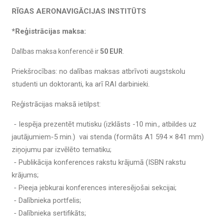
RĪGAS AERONAVIGĀCIJAS INSTITŪTS
*Reģistrācijas maksa:
Dalības maksa konferencē ir
50 EUR
.
Priekšrocības: no dalības maksas atbrīvoti augstskolu
studenti un doktoranti, ka arī RAI darbinieki.
Reģistrācijas maksā ietilpst:
- Iespēja prezentēt mutisku (izklāsts -10 min., atbildes uz
jautājumiem-5 min.) vai stenda (formāts А1 594 × 841 mm)
ziņojumu par izvēlēto tematiku;
- Publikācija konferences rakstu krājumā (ISBN rakstu
krājums;
- Pieeja jebkurai konferences interesējošai sekcijai;
- Dalībnieka portfelis;
- Dalībnieka sertifikāts;