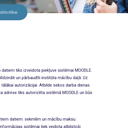
ibliotēkai
m datiem tiks izveidota piekļuve sistēmai MOODLE.
līdzināti un pārbaudīti institūta mācību daļā. Uz
 tālākai autorizācijai. Atbilde sekos darba dienas
asta adrese tiks autorizēta sistēmā MOODLE un būs
ivātiem datiem: sekmēm un mācību maksu.
informācijas sistēmai tiek veidota atbilstoši