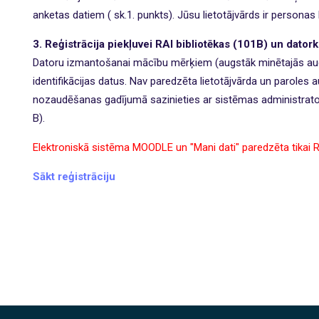
anketas datiem ( sk.1. punkts). Jūsu lietotājvārds ir personas
3. Reģistrācija piekļuvei RAI bibliotēkas (101B) un dator
Datoru izmantošanai mācību mērķiem (augstāk minētajās aud
identifikācijas datus. Nav paredzēta lietotājvārda un paroles 
nozaudēšanas gadījumā sazinieties ar sistēmas administrato
B).
Elektroniskā sistēma MOODLE un "Mani dati" paredzēta tikai 
Sākt reģistrāciju