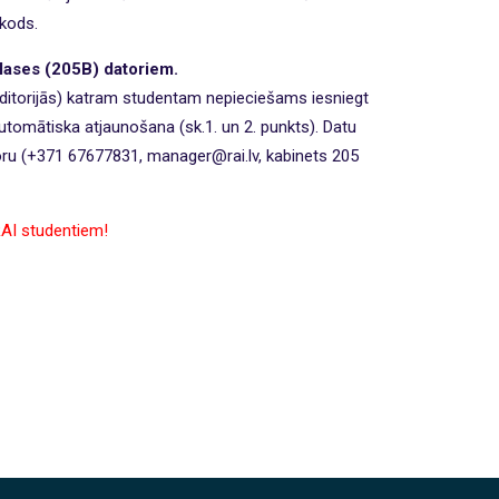
 kods.
klases (205B) datoriem.
itorijās) katram studentam nepieciešams iesniegt
automātiska atjaunošana (sk.1. un 2. punkts). Datu
ru (+371 67677831, manager@rai.lv, kabinets 205
RAI studentiem!