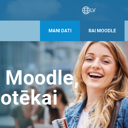
LV
MANI DATI
RAI MOODLE
m Moodle,
iotēkai