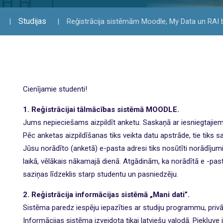
Studijas
Reģistrācija sistēmām Moodle, My Data un RAI b
Cienījamie studenti!
1. Reģistrācijai tālmācības sistēmā MOODLE.
Jums nepieciešams aizpildīt anketu. Saskaņā ar iesniegtajie
Pēc anketas aizpildīšanas tiks veikta datu apstrāde, tie tiks sa
Jūsu norādīto (anketā) e-pasta adresi tiks nosūtīti norādījumi
laikā, vēlākais nākamajā dienā. Atgādinām, ka norādītā e -p
saziņas līdzeklis starp studentu un pasniedzēju.
2. Reģistrācija informācijas sistēmā „Mani dati”.
Sistēma paredz iespēju iepazīties ar studiju programmu, pr
Informācijas sistēma izveidota tikai latviešu valodā. Piekļuve 