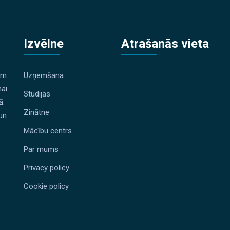
Izvēlne
Atrašanās vieta
ām
Uzņemšana
nai
Studijas
ā.
Zinātne
 un
Mācību centrs
Par mums
Privacy policy
Cookie policy