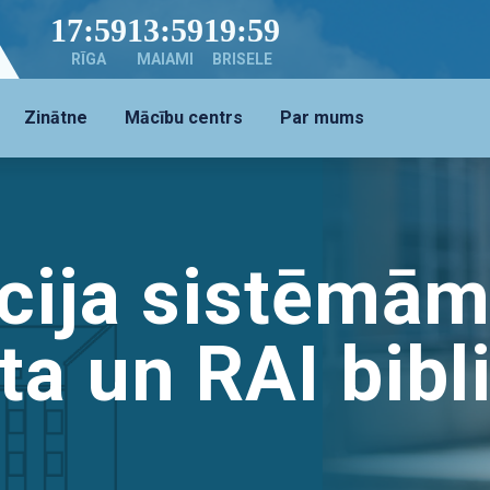
17:59
13:59
19:59
RĪGA
MAIAMI
BRISELE
Zinātne
Mācību centrs
Par mums
cija sistēmā
a un RAI bibl