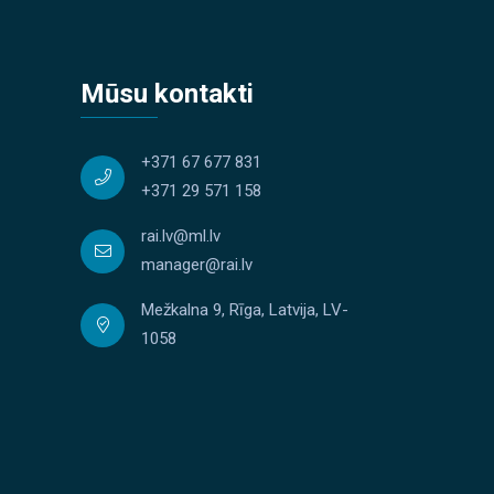
Mūsu kontakti
+371 67 677 831
+371 29 571 158
rai.lv@ml.lv
manager@rai.lv
Mežkalna 9, Rīga, Latvija, LV-
1058