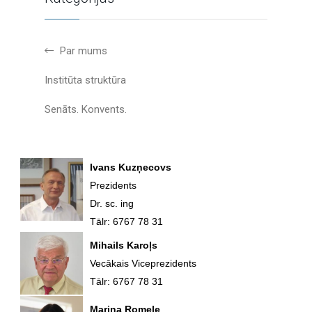
Par mums
Institūta struktūra
Senāts. Konvents.
Ivans Kuzņecovs
Prezidents
Dr. sc. ing
Tālr: 6767 78 31
Mihails Karoļs
Vecākais Viceprezidents
Tālr: 6767 78 31
Marina Romele