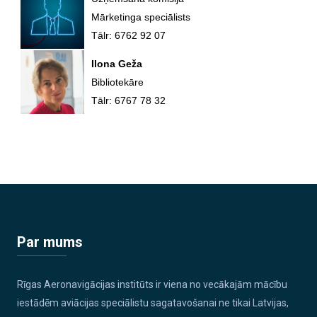
Mārketinga speciālists
Tālr: 6762 92 07
Ilona Geža
Bibliotekāre
Tālr: 6767 78 32
Par mums
Rīgas Aeronavigācijas institūts ir viena no vecākajām mācību
iestādēm aviācijas speciālistu sagatavošanai ne tikai Latvijas,