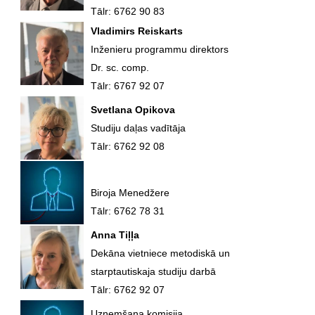
Tālr: 6762 90 83
Vladimirs Reiskarts
Inženieru programmu direktors
Dr. sc. comp.
Tālr: 6767 92 07
Svetlana Opikova
Studiju daļas vadītāja
Tālr: 6762 92 08
Biroja Menedžere
Tālr: 6762 78 31
Anna Tiļļa
Dekāna vietniece metodiskā un
starptautiskaja studiju darbā
Tālr: 6762 92 07
Uzņemšana komisija