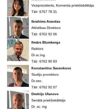
Viceprezidents, Konventa priekšsēdētāja
Tālr: 6767 78 31
Ibrahims Arandas
Attīstības Direktors
Tālr: 6762 92 06
Ilmārs Blumbergs
Rektors
Dr.sc.ing.
Tālr: 6762 90 83
Konstantīns Savenkovs
Studiju prorektors
Dr.oec.
Tālr: 6762 92 07
Dmitrijs Ulanovs
Senātā priekšsēdētājs
Dr. sc. ing