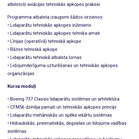
atbilstoši aviācijas tehniskās apkopes praksei.
Programma atbalsta izaugsmi šādos virzienos:
• Lidaparātu tehniskās apkopes inženieris
• Lidaparātu tehniskās apkopes tehniķa amati
• Līnijas (operatīvā) tehniskā apkope
• Bāzes tehniskā apkope
• Lidaparātu tehniskā atbalsta lomas
• Lidojumderīguma uzturēšanas un tehniskās apkopes
organizācijas
Kursa moduļi
• Boeing 737 Classic lidaparātu sistēmas un arhitektūra
• CFM56 dzinēja pamati un tehniskās apkopes principi
• Lidaparātu mehāniskās un spēka iekārtu sistēmas
• Hidrauliskās, pneimatiskās, degvielas un lidojuma vadības
sistēmas