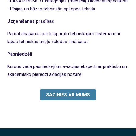
• EASA Part-66 B1 kategorijas (mehāniķi) licencēti speciālisti
• Līnijas un bāzes tehniskās apkopes tehniķi
Uzņemšanas prasības
Pamatzināšanas par lidaparātu tehniskajām sistēmām un
labas tehniskās angļu valodas zināšanas.
Pasniedzēji
Kursus vada pasniedzēji un aviācijas eksperti ar praktisku un
akadēmisko pieredzi aviācijas nozarē.
SAZINIES AR MUMS