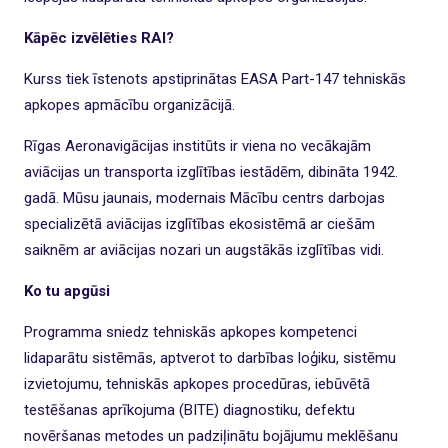
Kāpēc izvēlēties RAI?
Kurss tiek īstenots apstiprinātas EASA Part-147 tehniskās
apkopes apmācību organizācijā.
Rīgas Aeronavigācijas institūts ir viena no vecākajām
aviācijas un transporta izglītības iestādēm, dibināta 1942.
gadā. Mūsu jaunais, modernais Mācību centrs darbojas
specializētā aviācijas izglītības ekosistēmā ar ciešām
saiknēm ar aviācijas nozari un augstākās izglītības vidi.
Ko tu apgūsi
Programma sniedz tehniskās apkopes kompetenci
lidaparātu sistēmās, aptverot to darbības loģiku, sistēmu
izvietojumu, tehniskās apkopes procedūras, iebūvētā
testēšanas aprīkojuma (BITE) diagnostiku, defektu
novēršanas metodes un padziļinātu bojājumu meklēšanu