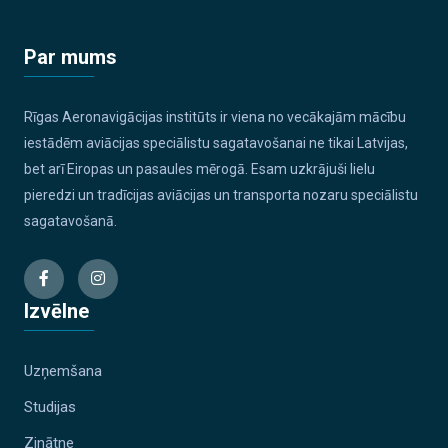
Par mums
Rīgas Aeronavigācijas institūts ir viena no vecākajām mācību
iestādēm aviācijas speciālistu sagatavošanai ne tikai Latvijas,
bet arī Eiropas un pasaules mērogā. Esam uzkrājuši lielu
pieredzi un tradīcijas aviācijas un transporta nozaru speciālistu
sagatavošanā.
Izvēlne
Uzņemšana
Studijas
Zinātne