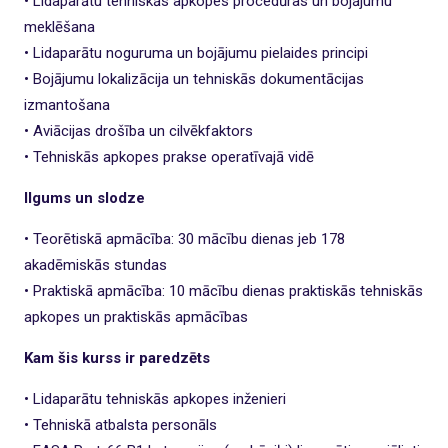
• Lidaparātu tehniskās apkopes procedūras un bojājumu
meklēšana
• Lidaparātu noguruma un bojājumu pielaides principi
• Bojājumu lokalizācija un tehniskās dokumentācijas
izmantošana
• Aviācijas drošība un cilvēkfaktors
• Tehniskās apkopes prakse operatīvajā vidē
Ilgums un slodze
• Teorētiskā apmācība: 30 mācību dienas jeb 178
akadēmiskās stundas
• Praktiskā apmācība: 10 mācību dienas praktiskās tehniskās
apkopes un praktiskās apmācības
Kam šis kurss ir paredzēts
• Lidaparātu tehniskās apkopes inženieri
• Tehniskā atbalsta personāls