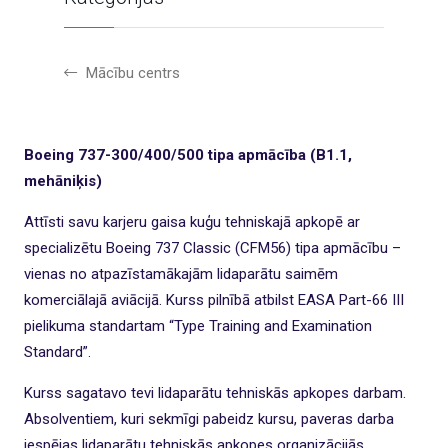
Mācību centrs
Boeing 737-300/400/500 tipa apmācība (B1.1,
mehāniķis)
Attīsti savu karjeru gaisa kuģu tehniskajā apkopē ar
specializētu Boeing 737 Classic (CFM56) tipa apmācību –
vienas no atpazīstamākajām lidaparātu saimēm
komerciālajā aviācijā. Kurss pilnībā atbilst EASA Part-66 III
pielikuma standartam “Type Training and Examination
Standard”.
Kurss sagatavo tevi lidaparātu tehniskās apkopes darbam.
Absolventiem, kuri sekmīgi pabeidz kursu, paveras darba
iespējas lidaparātu tehniskās apkopes organizācijās.