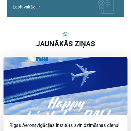
Lasīt vairāk
JAUNĀKĀS ZIŅAS
Rīgas Aeronavigācijas institūts svin dzimšanas dienu!