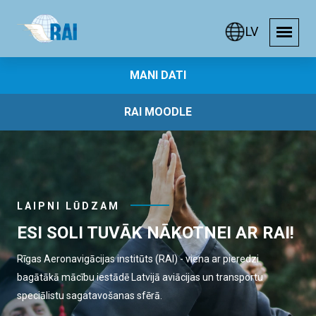
LV
MANI DATI
RAI MOODLE
LAIPNI LŪDZAM
ESI SOLI TUVĀK NĀKOTNEI AR RAI!
Rīgas Aeronavigācijas institūts (RAI) - viena ar pieredzi
bagātākā mācību iestādē Latvijā aviācijas un transportu
speciālistu sagatavošanas sfērā.