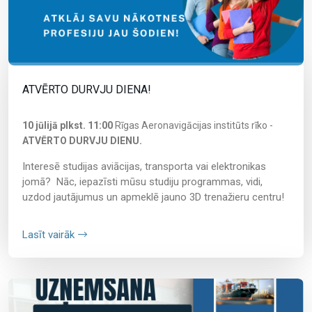
ATVĒRTO DURVJU DIENA!
10 jūlijā plkst. 11:00
Rīgas Aeronavigācijas institūts rīko -
ATVĒRTO DURVJU DIENU.
Interesē studijas aviācijas, transporta vai elektronikas
jomā? Nāc, iepazīsti mūsu studiju programmas, vidi,
uzdod jautājumus un apmeklē jauno 3D trenažieru centru!
Lasīt vairāk