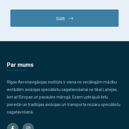
Sūtīt
Par mums
Rīgas Aeronavigācijas institūts ir viena no vecākajām mācību
iestādēm aviācijas speciālistu sagatavošanai ne tikai Latvijas,
bet arī Eiropas un pasaules mērogā. Esam uzkrājuši lielu
pieredzi un tradīcijas aviācijas un transporta nozaru speciālistu
sagatavošanā.