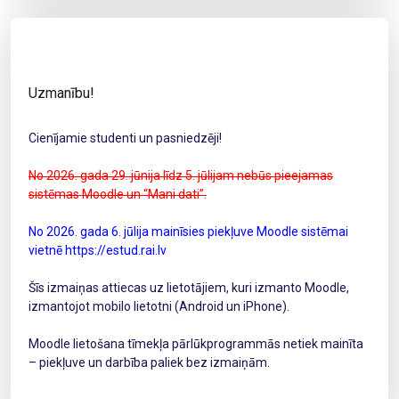
Uzmanību!
Cienījamie studenti un pasniedzēji!
No 2026. gada 29. jūnija līdz 5. jūlijam nebūs pieejamas
sistēmas Moodle un “Mani dati”.
No 2026. gada 6. jūlija mainīsies piekļuve Moodle sistēmai
vietnē https://estud.rai.lv
Šīs izmaiņas attiecas uz lietotājiem, kuri izmanto Moodle,
izmantojot mobilo lietotni (Android un iPhone).
Moodle lietošana tīmekļa pārlūkprogrammās netiek mainīta
– piekļuve un darbība paliek bez izmaiņām.