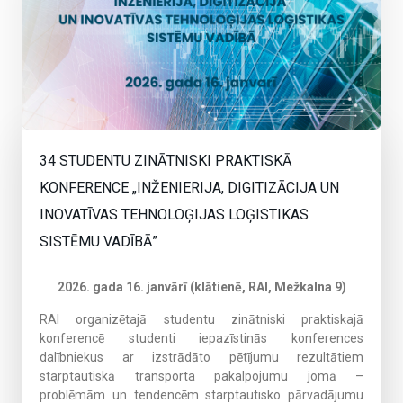
34 STUDENTU ZINĀTNISKI PRAKTISKĀ
KONFERENCE „INŽENIERIJA, DIGITIZĀCIJA UN
INOVATĪVAS TEHNOLOĢIJAS LOĢISTIKAS
SISTĒMU VADĪBĀ”
2026. gada 16. janvārī (klātienē, RAI, Mežkalna 9)
RAI organizētajā studentu zinātniski praktiskajā
konferencē studenti iepazīstinās konferences
dalībniekus ar izstrādāto pētījumu rezultātiem
starptautiskā transporta pakalpojumu jomā –
problēmām un tendencēm starptautisko pārvadājumu