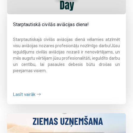
Starptautiskā civilās aviācijas diena!
Starptautiskajā civilās aviācijas dienā vēlamies atzīmēt
visu aviācijas nozares profesionāļu nozīmīgo darbu!Jūsu
ieguldījums civilās aviācijas nozarē ir nenovērtējams, un
mēs augstu vērtējam jūsu profesionalitāti, ieguldīto darbu
un centību, lai pasaules debesis būtu drošas un
pieejamas visiem.
Lasīt vairāk