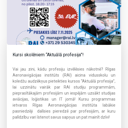
Kursi skolēniem “Aktuālā profesija”!
Vai jau zini, kādu profesiju izvēlēsies nākotnē? Rīgas
Aeronavigācijas institūts (RAI) aicina vidusskolu un
koledžu audzēkņus pieteikties kursos “Aktuālā profesija”,
lai uzzinātu vairāk par RAI studiju programmām,
pieprasītākajām profesijām un iespējām uzsākt studijas
aviācijas, loģistikas un IT jomā!
Kursu programmas
ietvaros Rīgas Aeronavigācijas institūta labākie
pasniedzēji dalīsies pieredzē par profesijām, ar kuru
palīdzību vari īstenot savus sapņus un pat mainīt dzīvi!