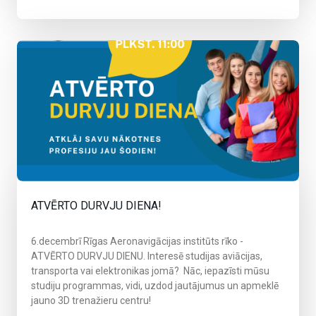
ATVĒRTO DURVJU DIENA!
6.decembrī Rīgas Aeronavigācijas institūts rīko -
ATVĒRTO DURVJU DIENU.
Interesē studijas aviācijas,
transporta vai elektronikas jomā? Nāc, iepazīsti mūsu
studiju programmas, vidi, uzdod jautājumus un apmeklē
jauno 3D trenažieru centru!