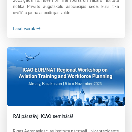
2025.gada 10. novembrī Transporta un sakaru institūtā
notika Privāto augstskolu asociācijas sēde, kurā tika
ievēlēta jauna asociācijas valde.
Lasīt vairāk
RAI pārstāvji ICAO seminārā!
Rīgas Aeronavigācijas institūta pārstāvji – viceprezidente