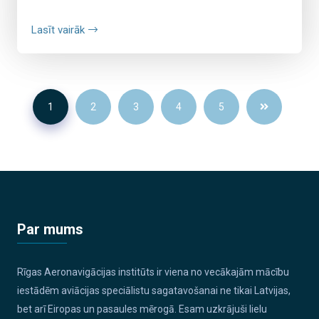
Lasīt vairāk
1
2
3
4
5
Par mums
Rīgas Aeronavigācijas institūts ir viena no vecākajām mācību
iestādēm aviācijas speciālistu sagatavošanai ne tikai Latvijas,
bet arī Eiropas un pasaules mērogā. Esam uzkrājuši lielu