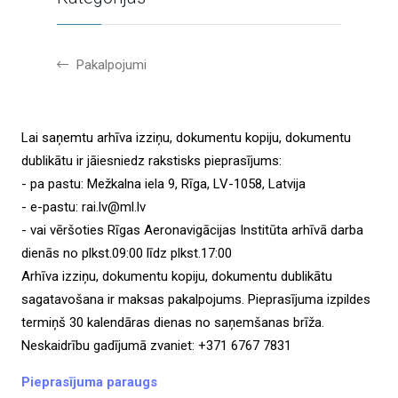
Pakalpojumi
Lai saņemtu arhīva izziņu, dokumentu kopiju, dokumentu
dublikātu ir jāiesniedz rakstisks pieprasījums:
- pa pastu: Mežkalna iela 9, Rīga, LV-1058, Latvija
- e-pastu: rai.lv@ml.lv
- vai vēršoties Rīgas Aeronavigācijas Institūta arhīvā darba
dienās no plkst.09:00 līdz plkst.17:00
Arhīva izziņu, dokumentu kopiju, dokumentu dublikātu
sagatavošana ir maksas pakalpojums. Pieprasījuma izpildes
termiņš 30 kalendāras dienas no saņemšanas brīža.
Neskaidrību gadījumā zvaniet: +371 6767 7831
Pieprasījuma paraugs