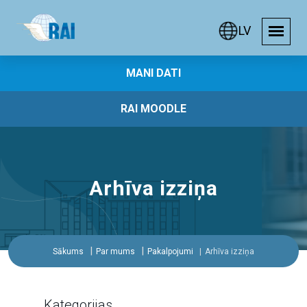
LV
MANI DATI
RAI MOODLE
Arhīva izziņa
Sākums
Par mums
Pakalpojumi
Arhīva izziņa
Kategorijas